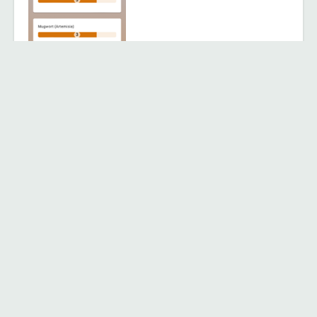
PASYFO, an advanced mobile application designed to help
individuals manage pollen allergies, is now expanding its
reach worldwide.
Weiterlesen
Impressum
Nutzungsbedingungen / Datenschutz